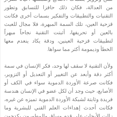
من العدالة، فكان ذلك حافزا للتسابق وتطور
التقنيات والتطبيقات والتفكير بسمات أخرى فكانت
قزحية العين، تلك السمة المبهرة، فلا مجال للعبث
بالعين أو تحريفها، أثبتت التقنية نجاحاً مبهراً
لتطبيقات قزحية العينين، ودقة يكاد ينعدم معها
الخطأ وديمومة أكثر مما سواها.
ولأن التقنية لا سقف لها وحد، فكر الإنسان في سمة
أكثر دقة وأبعد عن التغيير أو التعديل أو التزوير،
فكانت صرعة الأوردة الدموية سواء في الكف أو
الأصابع، حيث وجد أن لكل عضو في الإنسان هندسة
فريدة وثابتة لشبكة الأوردة الدموية تميزه عن غيره،
فكانت أحدث إهداءات العلم القني للبشرية وما
زالت الأبحاث على قدم وساق والمطورون يكدحون